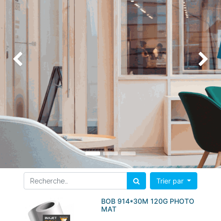
Précédent
Su
Trier par
BOB 914*30M 120G PHOTO
MAT