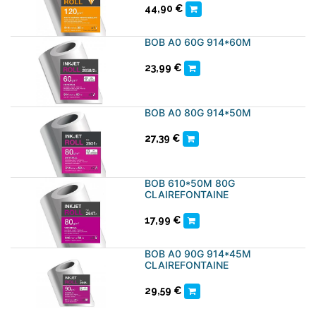
44,90
€
BOB A0 60G 914*60M
23,99
€
BOB A0 80G 914*50M
27,39
€
BOB 610*50M 80G
CLAIREFONTAINE
17,99
€
BOB A0 90G 914*45M
CLAIREFONTAINE
29,59
€