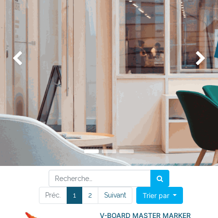
Précédent
Su
Préc.
1
2
Suivant
Trier par
V-BOARD MASTER MARKER