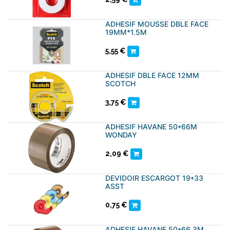
ADHESIF MOUSSE DBLE FACE
19MM*1.5M
5,55
€
ADHESIF DBLE FACE 12MM
SCOTCH
3,75
€
ADHESIF HAVANE 50*66M
WONDAY
2,09
€
DEVIDOIR ESCARGOT 19*33
ASST
0,75
€
ADHESIF HAVANE 50*66 3M