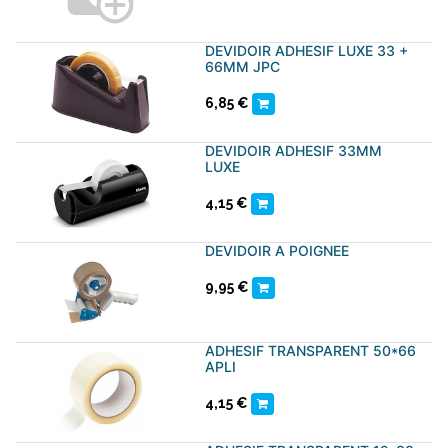
DEVIDOIR ADHESIF LUXE 33 +
66MM JPC
6,85
€
DEVIDOIR ADHESIF 33MM
LUXE
4,15
€
DEVIDOIR A POIGNEE
9,95
€
ADHESIF TRANSPARENT 50*66
APLI
4,15
€