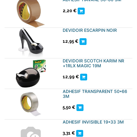
2,20
€
DEVIDOIR ESCARPIN NOIR
12,95
€
DEVIDOIR SCOTCH KARIM NR
+1RLX MAGIC 19M
12,99
€
ADHESIF TRANSPARENT 50*66
3M
5,50
€
ADHESIF INVISIBLE 19*33 3M
3,31
€