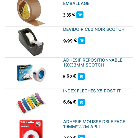
EMBALLAGE
3,35
€
DEVIDOIR C60 NOIR SCOTCH
9,99
€
ADHESIF REPOSITIONNABLE
19X33MM SCOTCH
5,60
€
INDEX FLECHES X5 POST IT
6,65
€
ADHESIF MOUSSE DBLE FACE
19MM*2.2M APLI
2,59
€