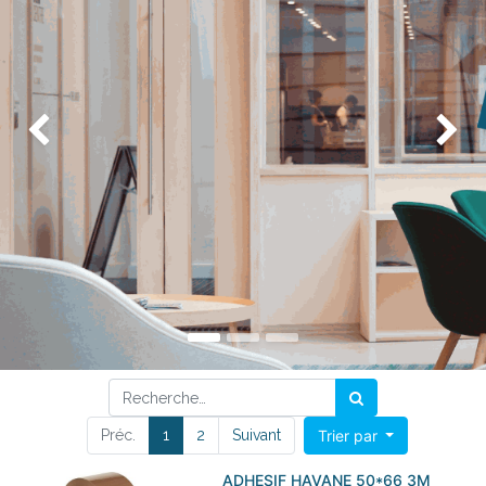
Précédent
Su
Préc.
1
2
Suivant
Trier par
ADHESIF HAVANE 50*66 3M