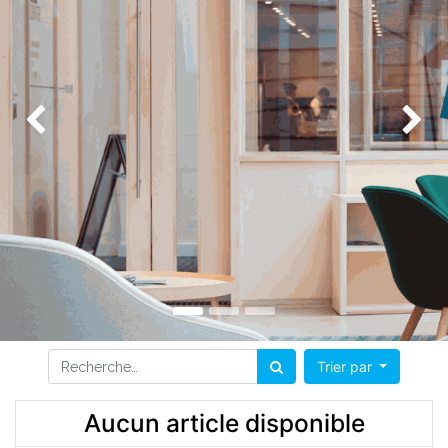
Précédent
Su
Trier par
Aucun article disponible