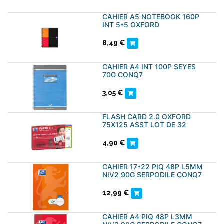
CAHIER A5 NOTEBOOK 160P
INT 5*5 OXFORD
8,49
€
CAHIER A4 INT 100P SEYES
70G CONQ7
3,05
€
FLASH CARD 2.0 OXFORD
75X125 ASST LOT DE 32
4,90
€
CAHIER 17*22 PIQ 48P L5MM
NIV2 90G SERPODILE CONQ7
12,99
€
CAHIER A4 PIQ 48P L3MM