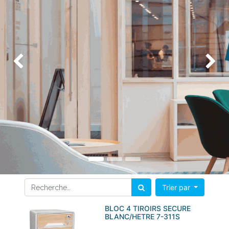
Précédent
Su
Trier par
BLOC 4 TIROIRS SECURE
BLANC/HETRE 7-311S