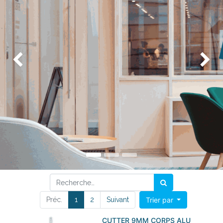
Précédent
Su
Préc.
1
2
Suivant
Trier par
CUTTER 9MM CORPS ALU