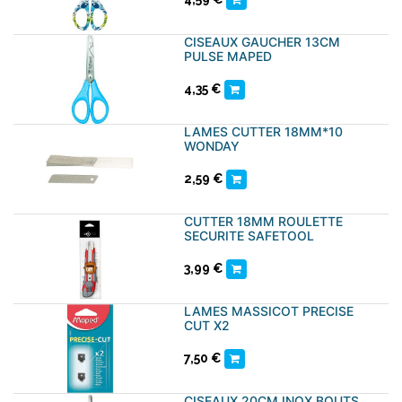
CISEAUX GAUCHER 13CM
PULSE MAPED
4,35
€
LAMES CUTTER 18MM*10
WONDAY
2,59
€
CUTTER 18MM ROULETTE
SECURITE SAFETOOL
3,99
€
LAMES MASSICOT PRECISE
CUT X2
7,50
€
CISEAUX 20CM INOX BOUTS